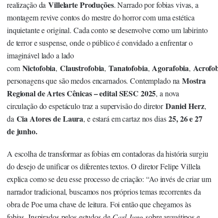
Villelarte Produções
realização da
. Narrado por fobias vivas, a
montagem revive contos do mestre do horror com uma estética
inquietante e original. Cada conto se desenvolve como um labirinto
de terror e suspense, onde o público é convidado a enfrentar o
imaginável lado a lado
Nictofobia
Claustrofobia
Tanatofobia
Agorafobia
Acrofo
com
,
,
,
,
Mostra
personagens que são medos encarnados. Contemplado na
Regional de Artes Cênicas – edital SESC 2025
, a nova
Daniel Herz
circulação do espetáculo traz a supervisão do diretor
,
Cia Atores de Laura
25, 26 e 27
da
, e estará em cartaz nos dias
de junho.
A escolha de transformar as fobias em contadoras da história surgiu
do desejo de unificar os diferentes textos. O diretor Felipe Villela
explica como se deu esse processo de criação: “Ao invés de criar um
narrador tradicional, buscamos nos próprios temas recorrentes da
obra de Poe uma chave de leitura. Foi então que chegamos às
fobias. Inspirados pelos estudos de
Carl Jung
sobre arquétipos e