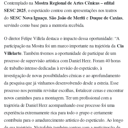
Mostra Regional de Artes Cênicas – edital
Contemplado na
SESC 2025
, o espetáculo contou com apresentações nos teatros
SESC Nova Iguaçu
São João de Meriti
Duque de Caxias
do
,
e
,
servindo como base para a mentoria recebida.
O diretor Felipe Villela destaca o impacto dessa oportunidade: “A
Cia
participação na Mostra foi um marco importante na trajetória da
Villelarte
. Também tivemos a oportunidade de participar de um
processo de supervisão artística com Daniel Herz. Foram 40 horas
de trabalho intenso dedicadas à revisão do espetáculo, à
investigação de novas possibilidades cênicas e ao aprofundamento
da pesquisa que já vínhamos desenvolvendo desde a estreia. Esse
processo nos permitiu revisitar escolhas, fortalecer cenas e encontrar
novos caminhos para a montagem. Ter um profissional com a
trajetória de Daniel Herz acompanhando esse processo foi uma
experiência extremamente rica para todo o grupo e certamente
contribuiu para o amadurecimento artístico do espetáculo. Ao longo
de sua trajetória, Nictofobia também contou com a participação de