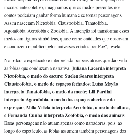
inconsciente coletivo, imaginamos que os medos presentes nos
contos poderiam ganhar forma humana e se tornar personagens.
Assim nasceram Nictofobia, Claustrofobia, Tanatofobia,
Agorafobia, Acrofobia e Zoofobia. A intenção foi transformar esses
medos em figuras simbólicas, quase como entidades que observam
e conduzem o público pelos universos criados por Poe”, revela.
No palco, o espetáculo é interpretado por seis atrizes que dão vida
Juliana Lacerda interpreta
às fobias que conduzem a narrativa.
Nictofobia, o medo do escuro
Suelen Soares interpreta
;
Claustrofobia, o medo de espaços fechados
Luísa Mayão
;
interpreta Tanatofobia, o medo da morte
Lili Pardini
;
interpreta Agorafobia, o medo dos espaços abertos e da
exposiçã
Milla Villela interpreta Acrofobia, o medo de altura
o;
;
Fernanda Cunha interpreta Zoofobia, o medo dos animais
e
.
Essas personagens não atuam apenas como narradoras, pois, ao
longo do espetáculo, as fobias assumem também personagens dos