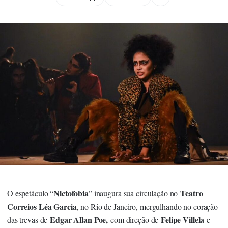
Nictofobia
Teatro
O espetáculo “
” inaugura sua circulação no
Correios Léa Garcia
, no Rio de Janeiro, mergulhando no coração
Edgar Allan Poe,
Felipe Villela
das trevas de
com direção de
e