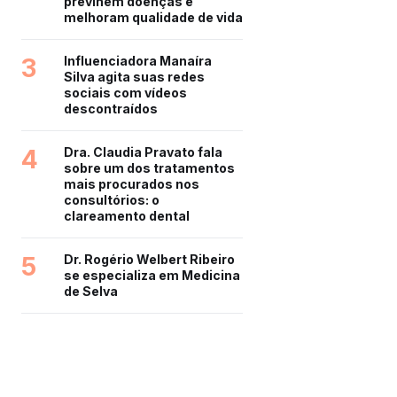
previnem doenças e
melhoram qualidade de vida
3
Influenciadora Manaíra
Silva agita suas redes
sociais com vídeos
descontraídos
4
Dra. Claudia Pravato fala
sobre um dos tratamentos
mais procurados nos
consultórios: o
clareamento dental
5
Dr. Rogério Welbert Ribeiro
se especializa em Medicina
de Selva