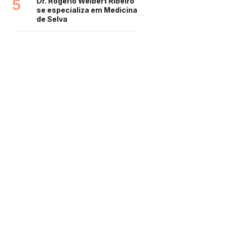
5
Dr. Rogério Welbert Ribeiro
se especializa em Medicina
de Selva