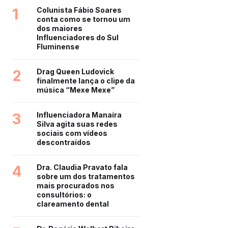
1
Colunista Fábio Soares
conta como se tornou um
dos maiores
Influenciadores do Sul
Fluminense
2
Drag Queen Ludovick
finalmente lança o clipe da
música “Mexe Mexe”
3
Influenciadora Manaíra
Silva agita suas redes
sociais com vídeos
descontraídos
4
Dra. Claudia Pravato fala
sobre um dos tratamentos
mais procurados nos
consultórios: o
clareamento dental