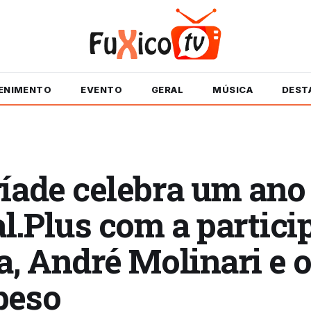
ENIMENTO
EVENTO
GERAL
MÚSICA
DEST
íade celebra um ano 
.Plus com a partici
a, André Molinari e 
peso