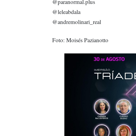
@paranormal.plus
@leleabdala
@andremolinari_real
Foto: Moisés Pazianotto