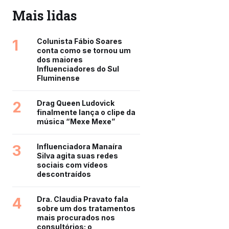
Mais lidas
1
Colunista Fábio Soares
conta como se tornou um
dos maiores
Influenciadores do Sul
Fluminense
2
Drag Queen Ludovick
finalmente lança o clipe da
música “Mexe Mexe”
3
Influenciadora Manaíra
Silva agita suas redes
sociais com vídeos
descontraídos
4
Dra. Claudia Pravato fala
sobre um dos tratamentos
mais procurados nos
consultórios: o