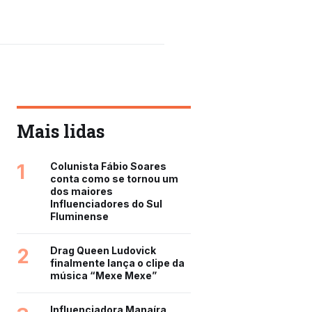
Mais lidas
1
Colunista Fábio Soares
conta como se tornou um
dos maiores
Influenciadores do Sul
Fluminense
2
Drag Queen Ludovick
finalmente lança o clipe da
música “Mexe Mexe”
Influenciadora Manaíra