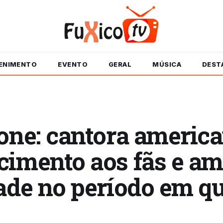
ENIMENTO
EVENTO
GERAL
MÚSICA
DEST
one: cantora america
imento aos fãs e am
ade no período em qu