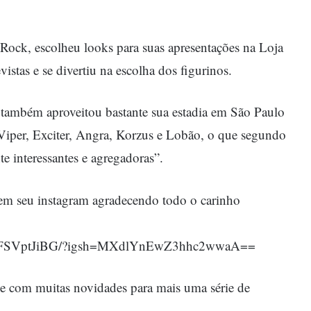
Rock, escolheu looks para suas apresentações na Loja
istas e se divertiu na escolha dos figurinos.
 também aproveitou bastante sua estadia em São Paulo
o Viper, Exciter, Angra, Korzus e Lobão, o que segundo
e interessantes e agregadoras”.
em seu instagram agradecendo todo o carinho
l/C8FSVptJiBG/?igsh=MXdlYnEwZ3hhc2wwaA==
ve com muitas novidades para mais uma série de