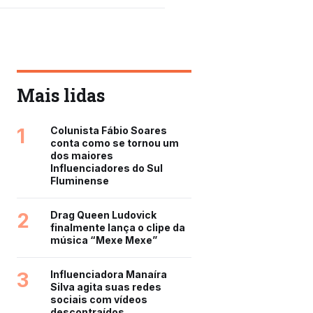
Mais lidas
1
Colunista Fábio Soares
conta como se tornou um
dos maiores
Influenciadores do Sul
Fluminense
2
Drag Queen Ludovick
finalmente lança o clipe da
música “Mexe Mexe”
3
Influenciadora Manaíra
Silva agita suas redes
sociais com vídeos
descontraídos