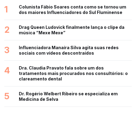
1
Colunista Fábio Soares conta como se tornou um
dos maiores Influenciadores do Sul Fluminense
2
Drag Queen Ludovick finalmente lança o clipe da
música “Mexe Mexe”
3
Influenciadora Manaíra Silva agita suas redes
sociais com vídeos descontraídos
4
Dra. Claudia Pravato fala sobre um dos
tratamentos mais procurados nos consultórios: o
clareamento dental
5
Dr. Rogério Welbert Ribeiro se especializa em
Medicina de Selva