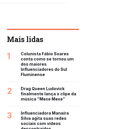
Mais lidas
1
Colunista Fábio Soares
conta como se tornou um
dos maiores
Influenciadores do Sul
Fluminense
2
Drag Queen Ludovick
finalmente lança o clipe da
música “Mexe Mexe”
3
Influenciadora Manaíra
Silva agita suas redes
sociais com vídeos
descontraídos