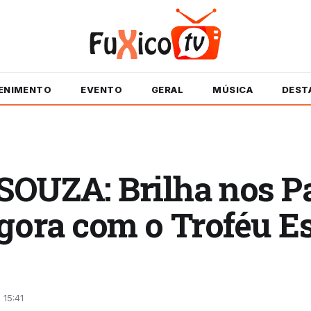
ENIMENTO
EVENTO
GERAL
MÚSICA
DEST
OUZA: Brilha nos Pa
gora com o Troféu Es
 15:41