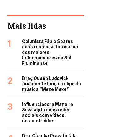
Mais lidas
1
Colunista Fábio Soares
conta como se tornou um
dos maiores
Influenciadores do Sul
Fluminense
2
Drag Queen Ludovick
finalmente lança o clipe da
música “Mexe Mexe”
3
Influenciadora Manaíra
Silva agita suas redes
sociais com vídeos
descontraídos
Dra. Claudia Pravato fala