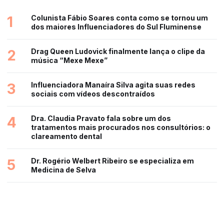
1
Colunista Fábio Soares conta como se tornou um
dos maiores Influenciadores do Sul Fluminense
2
Drag Queen Ludovick finalmente lança o clipe da
música “Mexe Mexe”
3
Influenciadora Manaíra Silva agita suas redes
sociais com vídeos descontraídos
4
Dra. Claudia Pravato fala sobre um dos
tratamentos mais procurados nos consultórios: o
clareamento dental
5
Dr. Rogério Welbert Ribeiro se especializa em
Medicina de Selva