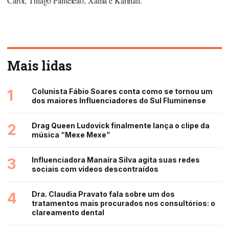
Carol, Thiago Panteleão, Xamã e Karinah.
Mais lidas
1
Colunista Fábio Soares conta como se tornou um
dos maiores Influenciadores do Sul Fluminense
2
Drag Queen Ludovick finalmente lança o clipe da
música “Mexe Mexe”
3
Influenciadora Manaíra Silva agita suas redes
sociais com vídeos descontraídos
4
Dra. Claudia Pravato fala sobre um dos
tratamentos mais procurados nos consultórios: o
clareamento dental