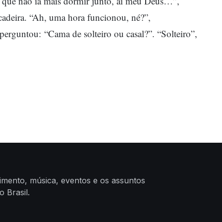
 que não ia mais dormir junto, ai meu Deus…”,
adeira. “Ah, uma hora funcionou, né?”,
perguntou: “Cama de solteiro ou casal?”. “Solteiro”,
nimento, música, eventos e os assuntos
 Brasil.