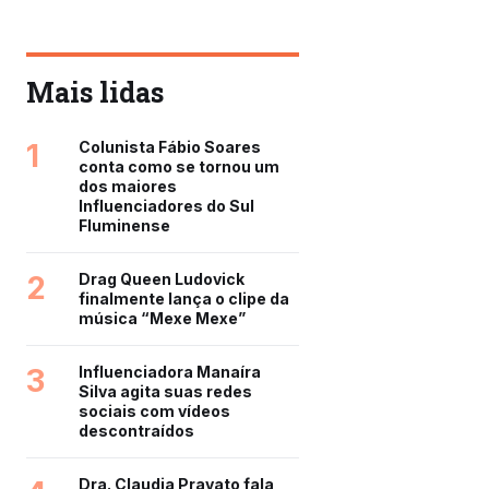
Mais lidas
1
Colunista Fábio Soares
conta como se tornou um
dos maiores
Influenciadores do Sul
Fluminense
2
Drag Queen Ludovick
finalmente lança o clipe da
música “Mexe Mexe”
3
Influenciadora Manaíra
Silva agita suas redes
sociais com vídeos
descontraídos
Dra. Claudia Pravato fala