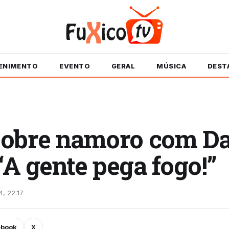
ENIMENTO
EVENTO
GERAL
MÚSICA
DEST
obre namoro com D
“A gente pega fogo!”
4, 22:17
ebook
X