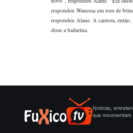
novo”, respondeu Alane. “Ela falou
respondeu Wanessa em tom de brinc
respondeu Alane. A cantora, então, 
disse a bailarina.
Notícias, entrete
que movimentam o