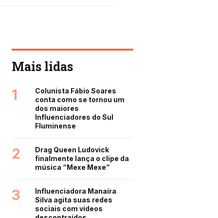
Mais lidas
1
Colunista Fábio Soares
conta como se tornou um
dos maiores
Influenciadores do Sul
Fluminense
2
Drag Queen Ludovick
finalmente lança o clipe da
música “Mexe Mexe”
3
Influenciadora Manaíra
Silva agita suas redes
sociais com vídeos
descontraídos