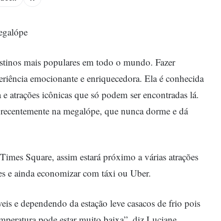
megalópe
tinos mais populares em todo o mundo. Fazer
eriência emocionante e enriquecedora. Ela é conhecida
ca e atrações icônicas que só podem ser encontradas lá.
ve recentemente na megalópe, que nunca dorme e dá
 Times Square, assim estará próximo a várias atrações
es e ainda economizar com táxi ou Uber.
veis e dependendo da estação leve casacos de frio pois
peratura pode estar muito baixa”, diz Luciane.