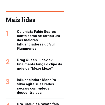
Mais lidas
1
Colunista Fábio Soares
conta como se tornou um
dos maiores
Influenciadores do Sul
Fluminense
2
Drag Queen Ludovick
finalmente lança o clipe da
música “Mexe Mexe”
3
Influenciadora Manaíra
Silva agita suas redes
sociais com vídeos
descontraídos
Dra. Claudia Pravato fala