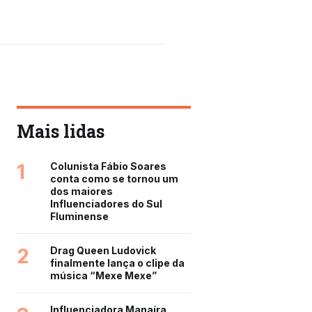
Mais lidas
1
Colunista Fábio Soares
conta como se tornou um
dos maiores
Influenciadores do Sul
Fluminense
2
Drag Queen Ludovick
finalmente lança o clipe da
música “Mexe Mexe”
Influenciadora Manaíra