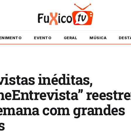
ENIMENTO
EVENTO
GERAL
MÚSICA
DEST
istas inéditas,
eEntrevista” reestre
emana com grandes
s