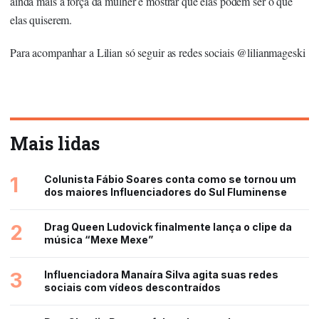
ainda mais a força da mulher e mostrar que elas podem ser o que
elas quiserem.
Para acompanhar a Lilian só seguir as redes sociais @lilianmageski
Mais lidas
1
Colunista Fábio Soares conta como se tornou um
dos maiores Influenciadores do Sul Fluminense
2
Drag Queen Ludovick finalmente lança o clipe da
música “Mexe Mexe”
3
Influenciadora Manaíra Silva agita suas redes
sociais com vídeos descontraídos