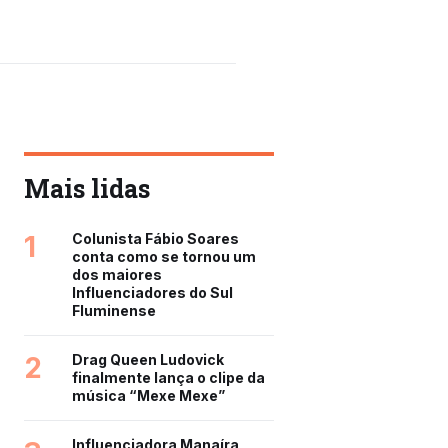
Mais lidas
1
Colunista Fábio Soares
conta como se tornou um
dos maiores
Influenciadores do Sul
Fluminense
2
Drag Queen Ludovick
finalmente lança o clipe da
música “Mexe Mexe”
Influenciadora Manaíra