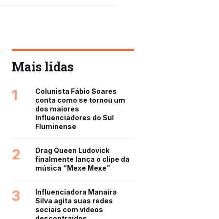
Mais lidas
1
Colunista Fábio Soares
conta como se tornou um
dos maiores
Influenciadores do Sul
Fluminense
2
Drag Queen Ludovick
finalmente lança o clipe da
música “Mexe Mexe”
3
Influenciadora Manaíra
Silva agita suas redes
sociais com vídeos
descontraídos