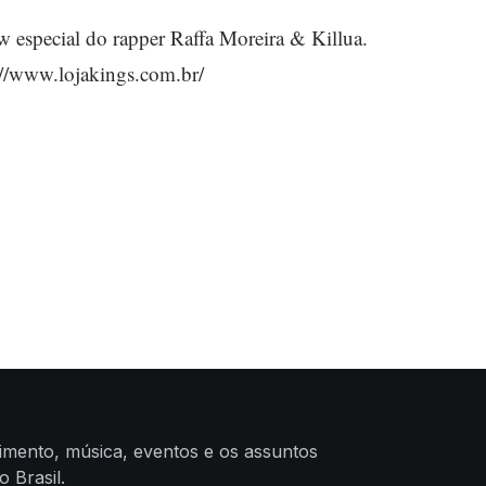
especial do rapper Raffa Moreira & Killua.
://www.lojakings.com.br/
nimento, música, eventos e os assuntos
 Brasil.