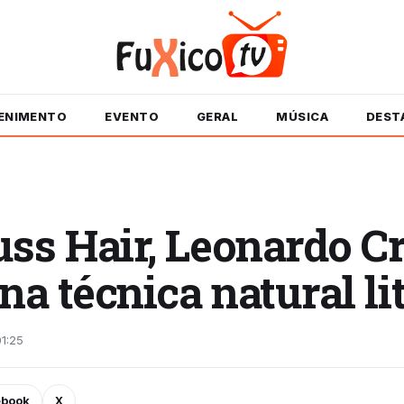
ENIMENTO
EVENTO
GERAL
MÚSICA
DEST
ss Hair, Leonardo Cr
na técnica natural li
1:25
ebook
X