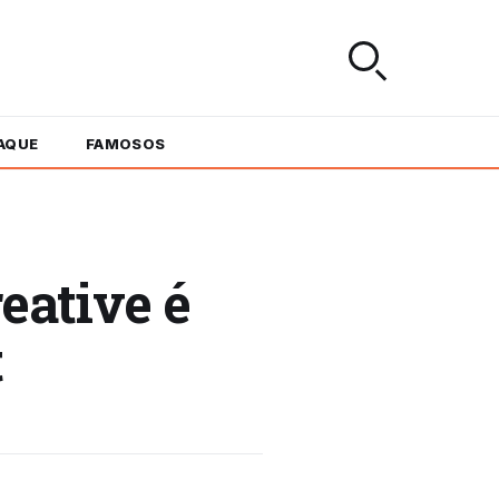
AQUE
FAMOSOS
eative é
t