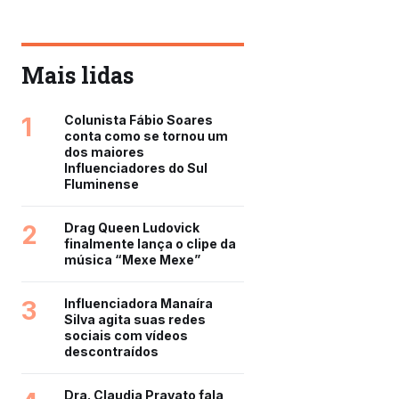
Mais lidas
1
Colunista Fábio Soares
conta como se tornou um
dos maiores
Influenciadores do Sul
Fluminense
2
Drag Queen Ludovick
finalmente lança o clipe da
música “Mexe Mexe”
3
Influenciadora Manaíra
Silva agita suas redes
sociais com vídeos
descontraídos
Dra. Claudia Pravato fala