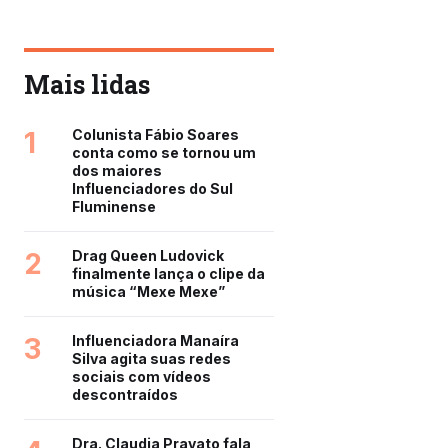
Mais lidas
1
Colunista Fábio Soares
conta como se tornou um
dos maiores
Influenciadores do Sul
Fluminense
2
Drag Queen Ludovick
finalmente lança o clipe da
música “Mexe Mexe”
3
Influenciadora Manaíra
Silva agita suas redes
sociais com vídeos
descontraídos
Dra. Claudia Pravato fala