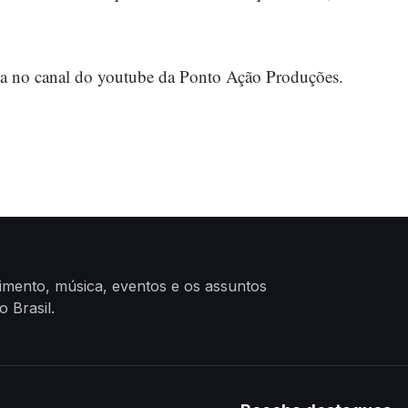
da no canal do youtube da
Ponto Ação Produções
.
nimento, música, eventos e os assuntos
 Brasil.