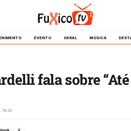
ENIMENTO
EVENTO
GERAL
MÚSICA
DEST
rdelli fala sobre “At
, 16:32
ebook
X