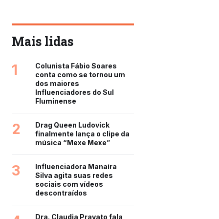
Mais lidas
1
Colunista Fábio Soares
conta como se tornou um
dos maiores
Influenciadores do Sul
Fluminense
2
Drag Queen Ludovick
finalmente lança o clipe da
música “Mexe Mexe”
3
Influenciadora Manaíra
Silva agita suas redes
sociais com vídeos
descontraídos
Dra. Claudia Pravato fala