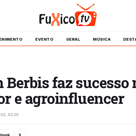
ENIMENTO
EVENTO
GERAL
MÚSICA
DEST
 Berbis faz sucesso 
r e agroinfluencer
022, 02:20
ebook
X