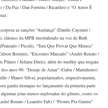
o / Da Paz / Dan Ferreira / Ricardus) e “O Amor É
ma).
 incorpora as canções “Andança” (Danilo Caymmi /
, clássico da MPB imortalizado na voz de Beth
Prateado / Picolé), “Tem Que Provar Que Merece”
 Gilson Bernini), “Encontro Marcado” (André Renato /
Pilares / Juliana Diniz), além do medley que resgata
 dos anos 90: “Desejo de Amar” (Gabu / Marinheiro)
llo / Mauro Silva), popularizados, respectivamente,
ora ganha destaque no lançamento da primeira parte
o algumas joias menos exploradas do gênero, como os
ndré Renato / Leandro Fab) / “Pronto Pra Guerra”