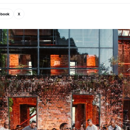
ebook
X