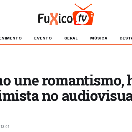
ENIMENTO
EVENTO
GERAL
MÚSICA
DEST
 une romantismo, hi
timista no audiovisu
13:01