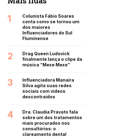
Mais lidas
1
Colunista Fábio Soares
conta como se tornou um
dos maiores
Influenciadores do Sul
Fluminense
2
Drag Queen Ludovick
finalmente lança o clipe da
música “Mexe Mexe”
3
Influenciadora Manaíra
Silva agita suas redes
sociais com vídeos
descontraídos
4
Dra. Claudia Pravato fala
sobre um dos tratamentos
mais procurados nos
consultórios: o
clareamento dental