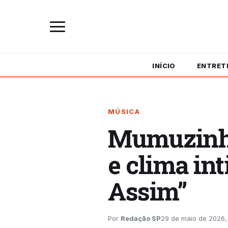
INÍCIO
ENTRET
MÚSICA
Mumuzinho
e clima in
Assim”
Por
Redação SP
29 de maio de 2026, 