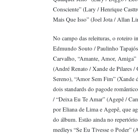
Consciente” (Lary / Henrique Casttr
Mais Que Isso” (Joel Jota / Allan Li
No campo das releituras, o roteiro
Edmundo Souto / Paulinho Tapajós)
Carvalho, “Amante, Amor, Amiga” (
(André Renato / Xande de Pilares /
Sereno), “Amor Sem Fim” (Xande de 
dois standards do pagode romântico
/ “Deixa Eu Te Amar” (Agepê / Cami
por Eliana de Lima e Agepê, que ag
do álbum. Estão ainda no repertóri
medleys “Se Eu Tivesse o Poder” (A